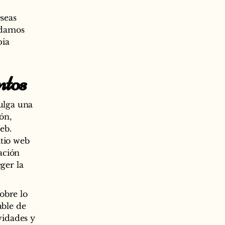
eseas
endamos
pia
ntos
vulga una
ón,
eb.
itio web
cación
ger la
sobre lo
able de
vidades y