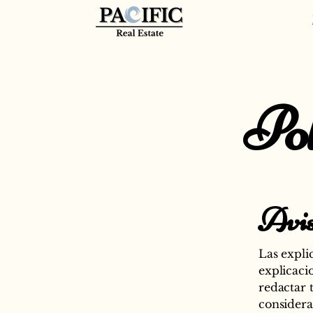
Pol
Avis
Las expli
explicaci
redactar 
considera