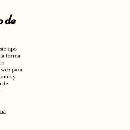
o de
ste tipo
 la forma
eb
o web para
antes y
n de
a
una