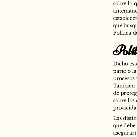
sobre lo 
antemano 
establece
que busqu
Política d
Polí
Dicho est
parte o la
procesos y
También s
de protege
sobre los
privacida
Las distin
que debe 
asegurart