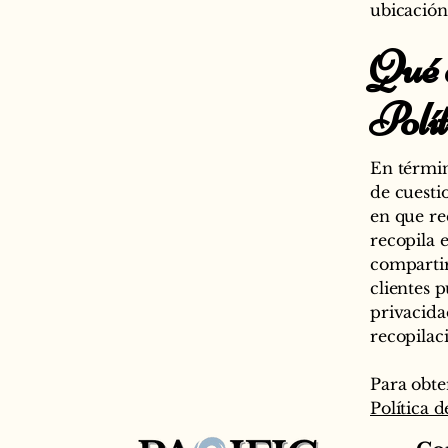
ubicación
Qué d
Polí
En términ
de cuesti
en que re
recopila e
compartir
clientes 
privacidad
recopilac
Para obte
Política 