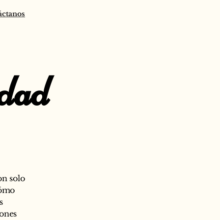
áctanos
idad
on solo
cómo
s
iones