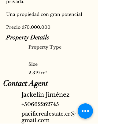
privada.
Una propiedad con gran potencial 
Precio ₡70.000.000
Property Details
Property Type
Size
2.319 m²
Contact Agent
Jackelin Jiménez
+50662262745
pacificrealestate.cr@
gmail.com
Property Location